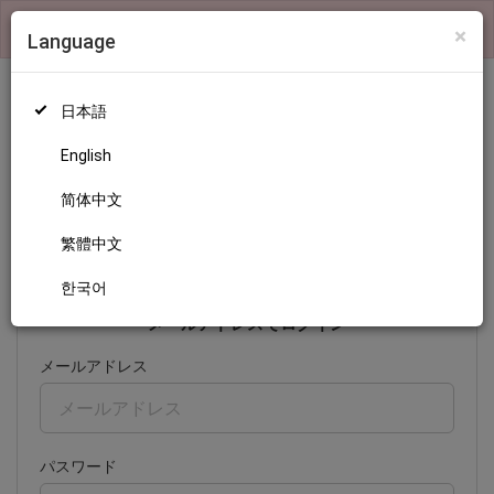
×
検索機能および、ランキングの表示はログインが必要です
×
Language
日本語
English
ログイン
简体中文
繁體中文
日本語
English
简体中文
繁體中文
한국어
한국어
メールアドレスでログイン
メールアドレス
パスワード