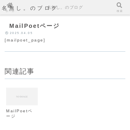
名無し。のブログ
名無し。のブログ
ホーム
検索
MailPoetページ
2025.04.05
[mailpoet_page]
関連記事
MailPoetペ
ージ