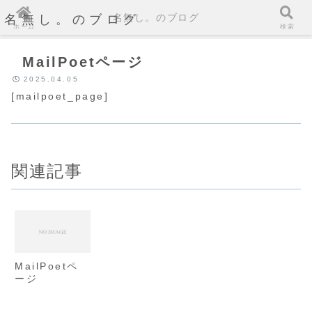
名無し。のブログ
名無し。のブログ
ホーム
検索
MailPoetページ
2025.04.05
[mailpoet_page]
関連記事
MailPoetペ
ージ